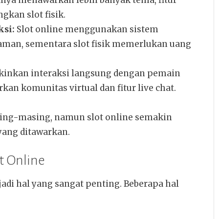
gkan slot fisik.
si:
Slot online menggunakan sistem
 aman, sementara slot fisik memerlukan uang
kinkan interaksi langsung dengan pemain
kan komunitas virtual dan fitur live chat.
sing-masing, namun slot online semakin
 yang ditawarkan.
 Online
adi hal yang sangat penting. Beberapa hal