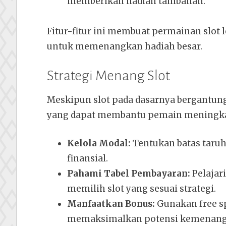
memberikan hadiah tambahan.
Fitur-fitur ini membuat permainan slot
untuk memenangkan hadiah besar.
Strategi Menang Slot
Meskipun slot pada dasarnya bergantung
yang dapat membantu pemain meningk
Kelola Modal:
Tentukan batas taru
finansial.
Pahami Tabel Pembayaran:
Pelajar
memilih slot yang sesuai strategi.
Manfaatkan Bonus:
Gunakan free sp
memaksimalkan potensi kemenang