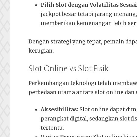
Pilih Slot dengan Volatilitas Sesuai
jackpot besar tetapi jarang menang,
memberikan kemenangan lebih sering
Dengan strategi yang tepat, pemain dapa
kerugian.
Slot Online vs Slot Fisik
Perkembangan teknologi telah membawa 
perbedaan utama antara slot online dan sl
Aksesibilitas:
Slot online dapat dim
perangkat digital, sedangkan slot fi
tertentu.
Varian Permainan:
Slot online bias