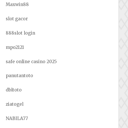
Maxwin88
slot gacor
888slot login
mpo2121
safe online casino 2025
panutantoto
dbltoto
ziatogel
NABILA77