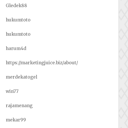
Gledek88
hukumtoto
hukumtoto
harum4d
https://marketingjuice.biz/about/
merdekatogel
win77
rajamenang
mekar99