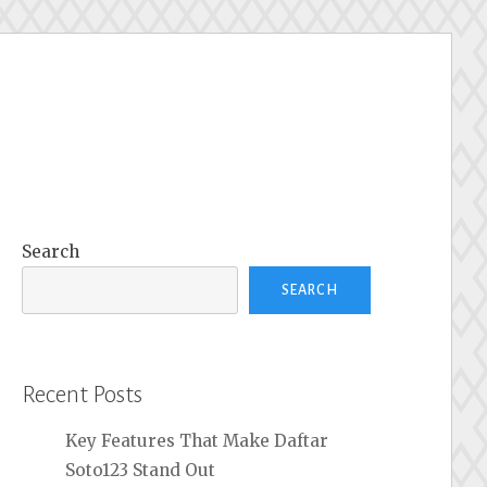
Search
SEARCH
Recent Posts
Key Features That Make Daftar
Soto123 Stand Out