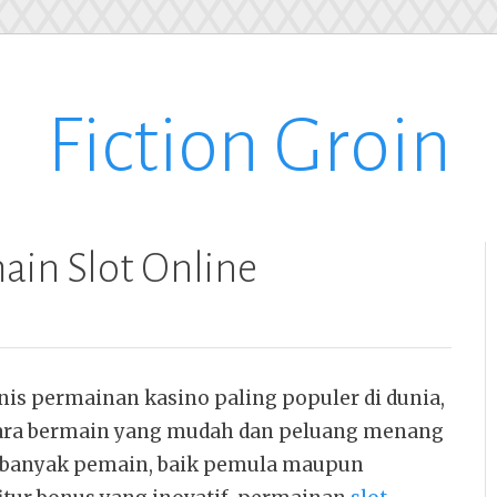
Fiction Groin
in Slot Online
nis permainan kasino paling populer di dunia,
 cara bermain yang mudah dan peluang menang
it banyak pemain, baik pemula maupun