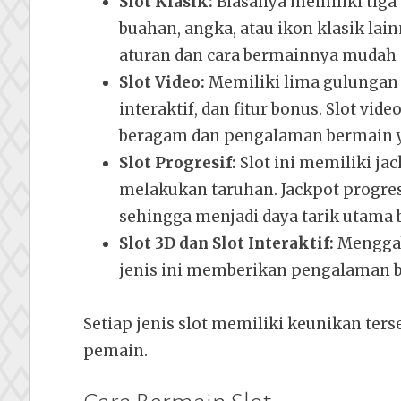
Slot Klasik:
Biasanya memiliki tiga
buahan, angka, atau ikon klasik lai
aturan dan cara bermainnya mudah
Slot Video:
Memiliki lima gulungan 
interaktif, dan fitur bonus. Slot v
beragam dan pengalaman bermain y
Slot Progresif:
Slot ini memiliki ja
melakukan taruhan. Jackpot progres
sehingga menjadi daya tarik utama
Slot 3D dan Slot Interaktif:
Menggabu
jenis ini memberikan pengalaman be
Setiap jenis slot memiliki keunikan ter
pemain.