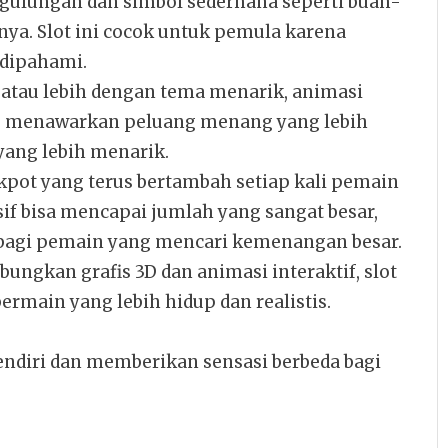
 gulungan dan simbol sederhana seperti buah-
nnya. Slot ini cocok untuk pemula karena
 dipahami.
atau lebih dengan tema menarik, animasi
ideo menawarkan peluang menang yang lebih
ang lebih menarik.
ckpot yang terus bertambah setiap kali pemain
if bisa mencapai jumlah yang sangat besar,
 bagi pemain yang mencari kemenangan besar.
ngkan grafis 3D dan animasi interaktif, slot
rmain yang lebih hidup dan realistis.
sendiri dan memberikan sensasi berbeda bagi